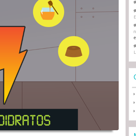
E
n
L