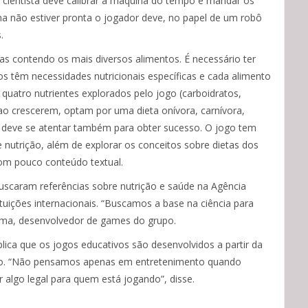
a cientista deve calibrar a máquina do tempo e mandar os
a não estiver pronta o jogador deve, no papel de um robô
.
has contendo os mais diversos alimentos. É necessário ter
os têm necessidades nutricionais específicas e cada alimento
uatro nutrientes explorados pelo jogo (carboidratos,
 ao crescerem, optam por uma dieta onívora, carnívora,
r deve se atentar também para obter sucesso. O jogo tem
 nutrição, além de explorar os conceitos sobre dietas dos
com pouco conteúdo textual.
buscaram referências sobre nutrição e saúde na Agência
tituições internacionais. “Buscamos a base na ciência para
Lima, desenvolvedor de games do grupo.
ica que os jogos educativos são desenvolvidos a partir da
to. “Não pensamos apenas em entretenimento quando
 algo legal para quem está jogando”, disse.