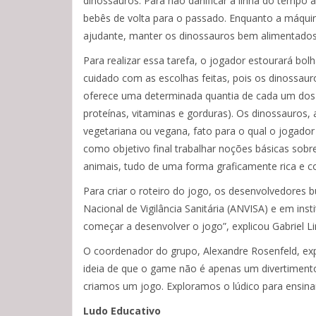
dinossauros. Para não danificar a linha do tempo 
bebês de volta para o passado. Enquanto a máquin
ajudante, manter os dinossauros bem alimentados
Para realizar essa tarefa, o jogador estourará bol
cuidado com as escolhas feitas, pois os dinossaur
oferece uma determinada quantia de cada um dos q
proteínas, vitaminas e gorduras). Os dinossauros,
vegetariana ou vegana, fato para o qual o jogado
como objetivo final trabalhar noções básicas sobre
animais, tudo de uma forma graficamente rica e 
Para criar o roteiro do jogo, os desenvolvedores 
Nacional de Vigilância Sanitária (ANVISA) e em ins
começar a desenvolver o jogo”, explicou Gabriel 
O coordenador do grupo, Alexandre Rosenfeld, expl
ideia de que o game não é apenas um divertimen
criamos um jogo. Exploramos o lúdico para ensinar
Ludo Educativo