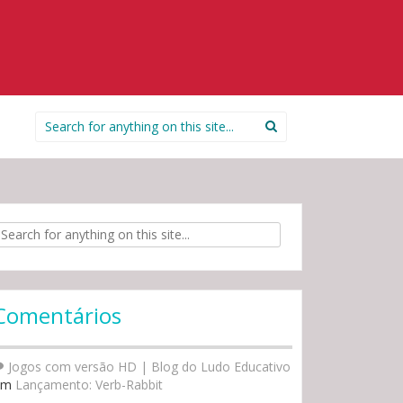
Search for:
rch for:
Comentários
Jogos com versão HD | Blog do Ludo Educativo
em
Lançamento: Verb-Rabbit