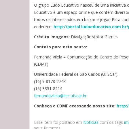
O grupo Ludo Educativo nasceu de uma iniciativa 
Educativo é um espaço online que contém diversos 
todos os interessados em baixar e jogar. Para co
endereço:
http://portal.ludoeducativo.
com.br/
Crédito imagens:
Divulgação/Aptor Games
Contato para esta pauta:
Fernanda Vilela – Comunicação do Centro de Pesq
(CDMF)
Universidade Federal de São Carlos (UFSCar).
(16) 9 8178-2748
(16) 3351-8214
fernandavilela@liec.ufscar.br
Conheça o CDMF acessando nosso site:
http:
Esse item foi postado em
Notícias
com os tags
im
seus favoritos.